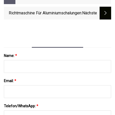
Hersteller China Hersteller Garage
Fräsmaschine Bt30 Spindelkegel Lm
Richtmaschine Für Aluminiumschalungen
:nächste
Name:
*
Email:
*
Telefon/WhatsApp:
*